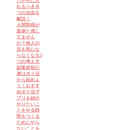
たが手に入
れるべき８
つの自由を
解説！
人間関係が
面倒と感じ
てません
か？他人の
目を気にな
らなくなる3
つの考え方
副業超初心
者はポイ活
から始めよ
う！おすす
めポイ活ア
プリを紹介
やりたいこ
とをやる時
間をつくる
ためにやら
ないことを