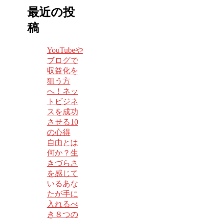
最近の投
稿
YouTubeや
ブログで
収益化を
狙う方
へ！ネッ
トビジネ
スを成功
させる10
の心得
自由とは
何か？生
きづらさ
を感じて
いるあな
たが手に
入れるべ
き８つの