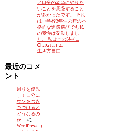
と自分の本当にやりた
いことを我慢すること
が多かったです。 それ
は中学校3年生の時の本
格的な進路選びでも私
の我慢は発動しまし
た。 私はこの時そ...
2021.11.23
生き方
自由
最近のコメ
ント
周りを優先
して自分に
ウソをつき
つづけると
どうなるの
か。
に
WordPress コ