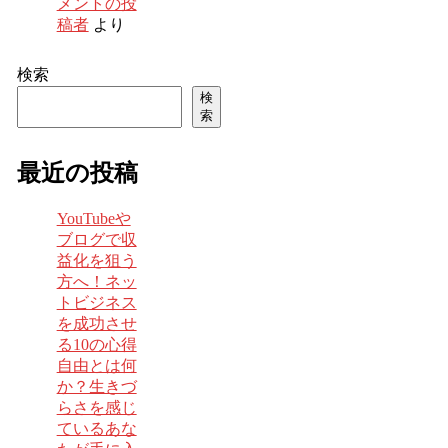
メントの投
稿者
より
検索
検
索
最近の投稿
YouTubeや
ブログで収
益化を狙う
方へ！ネッ
トビジネス
を成功させ
る10の心得
自由とは何
か？生きづ
らさを感じ
ているあな