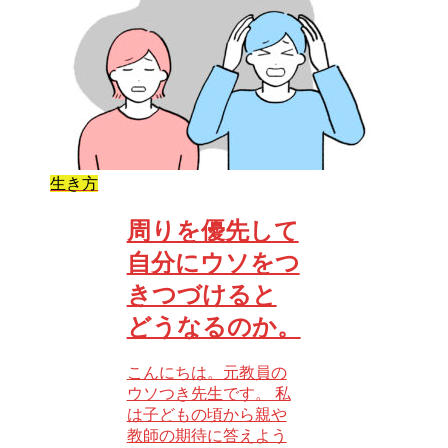
生き方
周りを優先して
自分にウソをつ
きつづけると
どうなるのか。
こんにちは。元教員の
ウソつき先生です。 私
は子どもの頃から親や
教師の期待に答えよう