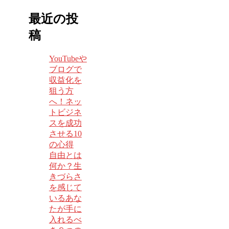
最近の投
稿
YouTubeや
ブログで
収益化を
狙う方
へ！ネッ
トビジネ
スを成功
させる10
の心得
自由とは
何か？生
きづらさ
を感じて
いるあな
たが手に
入れるべ