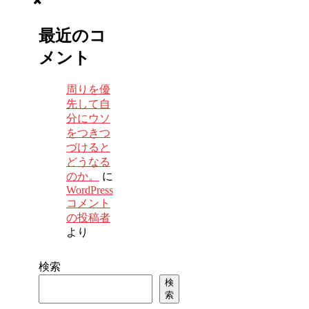
最近のコ
メント
周りを優
先して自
分にウソ
をつきつ
づけると
どうなる
のか。
に
WordPress
コメント
の投稿者
より
検索
検
索