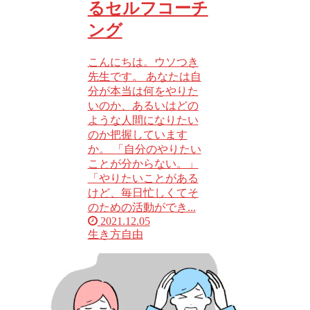
るセルフコーチ
ング
こんにちは。ウソつき
先生です。 あなたは自
分が本当は何をやりた
いのか、あるいはどの
ような人間になりたい
のか把握しています
か。 「自分のやりたい
ことが分からない。」
「やりたいことがある
けど、毎日忙しくてそ
のための活動ができ...
2021.12.05
生き方
自由