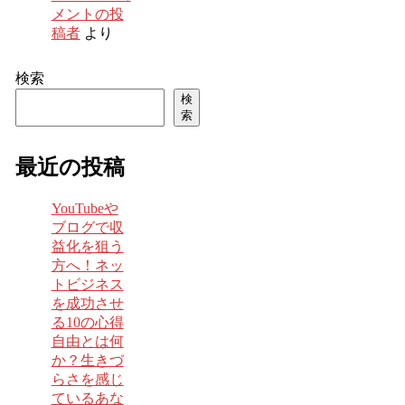
メントの投
稿者
より
検索
検
索
最近の投稿
YouTubeや
ブログで収
益化を狙う
方へ！ネッ
トビジネス
を成功させ
る10の心得
自由とは何
か？生きづ
らさを感じ
ているあな