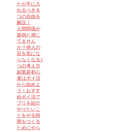
たが手に入
れるべき８
つの自由を
解説！
人間関係が
面倒と感じ
てません
か？他人の
目を気にな
らなくなる3
つの考え方
副業超初心
者はポイ活
から始めよ
う！おすす
めポイ活ア
プリを紹介
やりたいこ
とをやる時
間をつくる
ためにやら