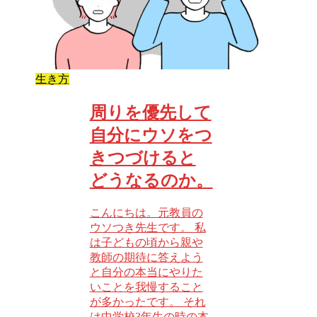
生き方
周りを優先して
自分にウソをつ
きつづけると
どうなるのか。
こんにちは。元教員の
ウソつき先生です。 私
は子どもの頃から親や
教師の期待に答えよう
と自分の本当にやりた
いことを我慢すること
が多かったです。 それ
は中学校3年生の時の本