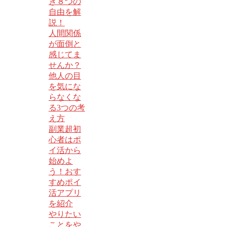
き８つの
自由を解
説！
人間関係
が面倒と
感じてま
せんか？
他人の目
を気にな
らなくな
る3つの考
え方
副業超初
心者はポ
イ活から
始めよ
う！おす
すめポイ
活アプリ
を紹介
やりたい
ことをや