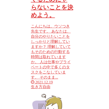
らないことを決
めよう。
こんにちは。ウソつき
先生です。 あなたは、
自分のやりたいことを
しっかりと理解してい
ますか？ 理解していて
もそのための行動する
時間は取れています
か。 人は仕事やプライ
ベートの中で多くのタ
スクをこなしていま
す。 そのまま...
2021.12.19
生き方
自由