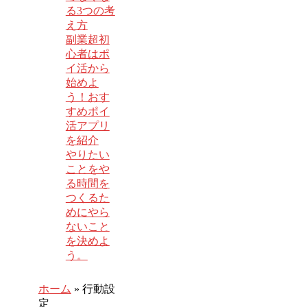
る3つの考
え方
副業超初
心者はポ
イ活から
始めよ
う！おす
すめポイ
活アプリ
を紹介
やりたい
ことをや
る時間を
つくるた
めにやら
ないこと
を決めよ
う。
ホーム
»
行動設
定