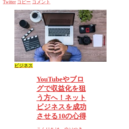
Twitter
コピー
コメント
ビジネス
YouTubeやブロ
グで収益化を狙
う方へ！ネット
ビジネスを成功
させる10の心得