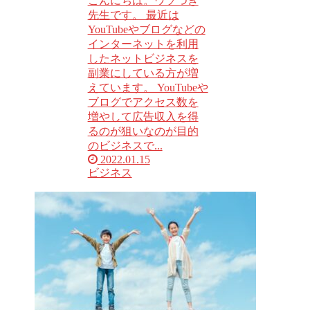
こんにちは。ウソつき
先生です。 最近は
YouTubeやブログなどの
インターネットを利用
したネットビジネスを
副業にしている方が増
えています。 YouTubeや
ブログでアクセス数を
増やして広告収入を得
るのが狙いなのが目的
のビジネスで...
2022.01.15
ビジネス