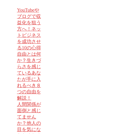
YouTubeや
ブログで収
益化を狙う
方へ！ネッ
トビジネス
を成功させ
る10の心得
自由とは何
か？生きづ
らさを感じ
ているあな
たが手に入
れるべき８
つの自由を
解説！
人間関係が
面倒と感じ
てません
か？他人の
目を気にな