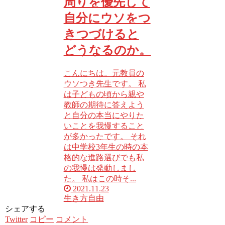
周りを優先して
自分にウソをつ
きつづけると
どうなるのか。
こんにちは。元教員の
ウソつき先生です。 私
は子どもの頃から親や
教師の期待に答えよう
と自分の本当にやりた
いことを我慢すること
が多かったです。 それ
は中学校3年生の時の本
格的な進路選びでも私
の我慢は発動しまし
た。 私はこの時そ...
2021.11.23
生き方
自由
シェアする
Twitter
コピー
コメント