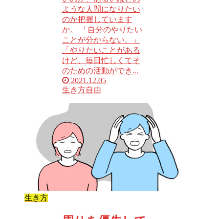
ような人間になりたい
のか把握しています
か。 「自分のやりたい
ことが分からない。」
「やりたいことがある
けど、毎日忙しくてそ
のための活動ができ...
2021.12.05
生き方
自由
生き方