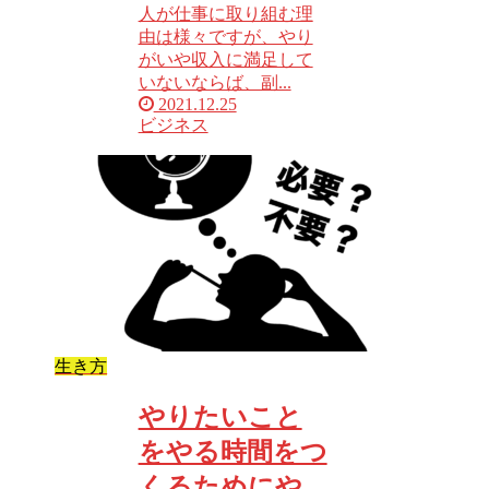
人が仕事に取り組む理
由は様々ですが、やり
がいや収入に満足して
いないならば、副...
2021.12.25
ビジネス
生き方
やりたいこと
をやる時間をつ
くるためにや