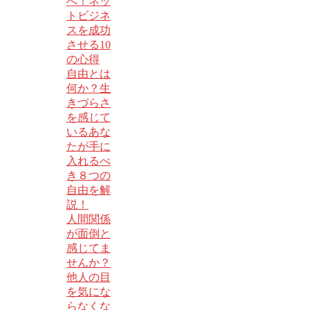
へ！ネッ
トビジネ
スを成功
させる10
の心得
自由とは
何か？生
きづらさ
を感じて
いるあな
たが手に
入れるべ
き８つの
自由を解
説！
人間関係
が面倒と
感じてま
せんか？
他人の目
を気にな
らなくな