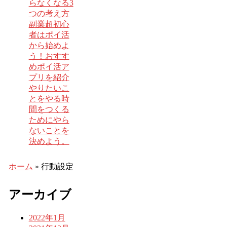
らなくなる3
つの考え方
副業超初心
者はポイ活
から始めよ
う！おすす
めポイ活ア
プリを紹介
やりたいこ
とをやる時
間をつくる
ためにやら
ないことを
決めよう。
ホーム
»
行動設定
アーカイブ
2022年1月